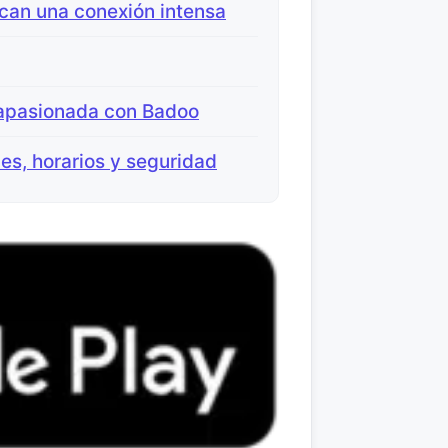
can una conexión intensa
 apasionada con Badoo
nes, horarios y seguridad