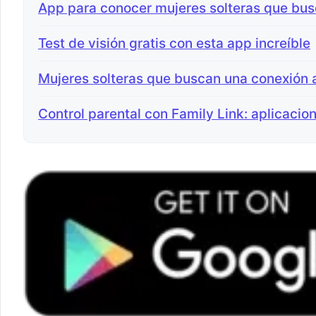
App para conocer mujeres solteras que bus
Test de visión gratis con esta app increíble
Mujeres solteras que buscan una conexión
Control parental con Family Link: aplicacio