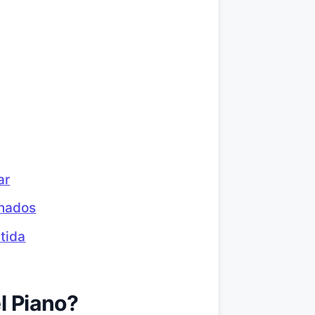
ar
onados
tida
l Piano?