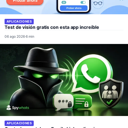
APLICACIONES
Test de visión gratis con esta app increíble
06 ago 2026
·
6 min
APLICACIONES