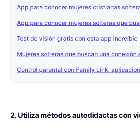
App para conocer mujeres cristianas solter
App para conocer mujeres solteras que bus
Test de visión gratis con esta app increíble
Mujeres solteras que buscan una conexión
Control parental con Family Link: aplicacio
2. Utiliza métodos autodidactas con v