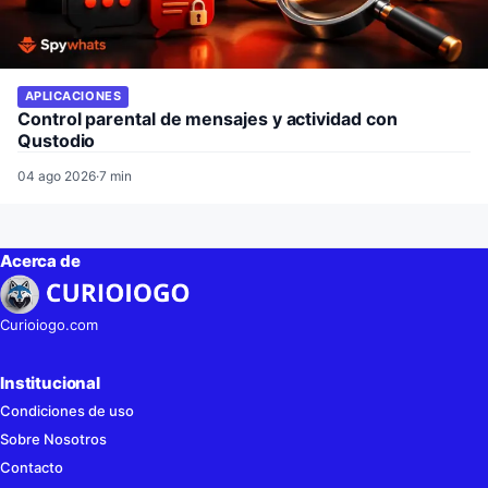
APLICACIONES
Control parental de mensajes y actividad con
Qustodio
04 ago 2026
·
7 min
Acerca de
Curioiogo.com
Institucional
Condiciones de uso
Sobre Nosotros
Contacto