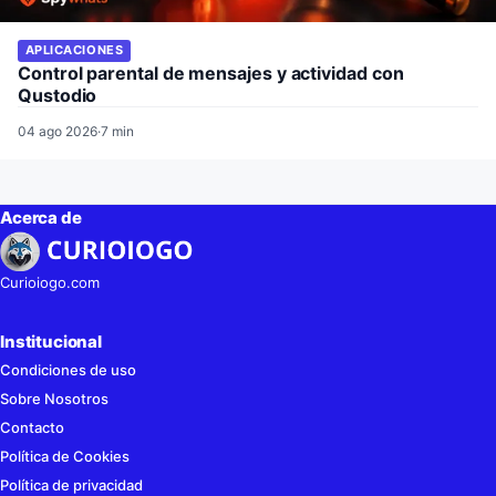
APLICACIONES
Control parental de mensajes y actividad con
Qustodio
04 ago 2026
·
7 min
Acerca de
Curioiogo.com
Institucional
Condiciones de uso
Sobre Nosotros
Contacto
Política de Cookies
Política de privacidad