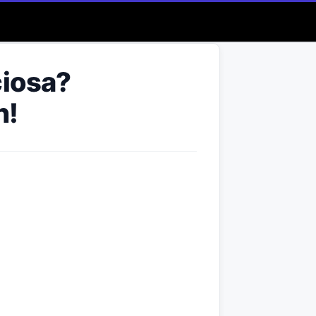
ciosa?
n!