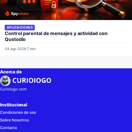
APLICACIONES
Control parental de mensajes y actividad con
Qustodio
04 ago 2026
·
7 min
Acerca de
Curioiogo.com
Institucional
Condiciones de uso
Sobre Nosotros
Contacto