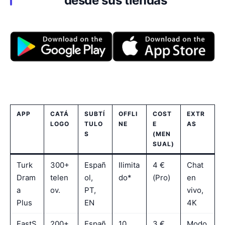
desde sus tiendas
APP
CATÁ
SUBTÍ
OFFLI
COST
EXTR
LOGO
TULO
NE
E
AS
S
(MEN
SUAL)
Turk
300+
Españ
Ilimita
4 €
Chat
Dram
telen
ol,
do*
(Pro)
en
a
ov.
PT,
vivo,
Plus
EN
4K
EastS
200+
Españ
10
3 €
Modo