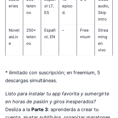
eries
telen
ol LT,
episo
audio,
ov.
ES
d.
Skip
intro
Novel
250+
Españ
–
Free
Strea
asLiv
telen
ol, EN
mium
ming
e
ov.
en
vivo
* ilimitado con suscripción; en freemium, 5
descargas simultáneas.
Listo para instalar tu app favorita y sumergirte
en horas de pasión y giros inesperados?
Desliza a la
Parte 3
: aprenderás a crear tu
cuenta, ajustar subtítulos, organizar maratones