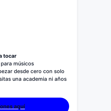
a tocar
o para músicos
pezar desde cero con solo
esitas una academia ni años
iones aquí