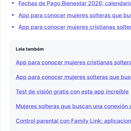
Fechas de Pago Bienestar 2026: calendari
App para conocer mujeres solteras que bu
App para conocer mujeres cristianas solte
Leia também
App para conocer mujeres cristianas solter
App para conocer mujeres solteras que bus
Test de visión gratis con esta app increíble
Mujeres solteras que buscan una conexión
Control parental con Family Link: aplicacio