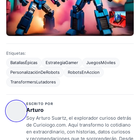
Etiquetas:
BatallasÉpicas
EstrategiaGamer
JuegosMóviles
PersonalizaciónDeRobots
RobotsEnAccion
TransformersLutadores
ESCRITO POR
Arturo
Soy Arturo Suartz, el explorador curioso detrás
de Curioiogo.com. Aquí transformo lo cotidiano
en extraordinario, con historias, datos curiosos
y recomendaciones que te sorprenderán. Desde