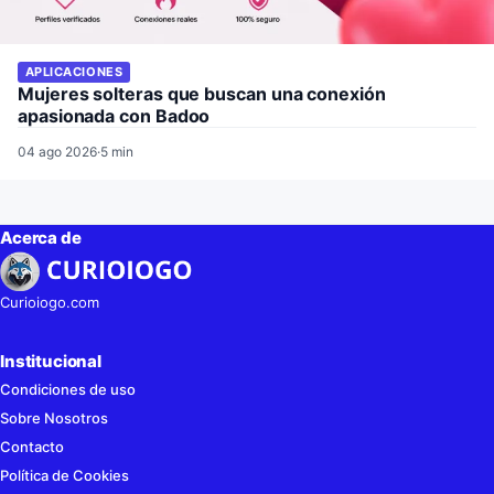
APLICACIONES
Mujeres solteras que buscan una conexión
apasionada con Badoo
04 ago 2026
·
5 min
Acerca de
Curioiogo.com
Institucional
Condiciones de uso
Sobre Nosotros
Contacto
Política de Cookies