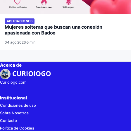
APLICACIONES
Mujeres solteras que buscan una conexión
apasionada con Badoo
04 ago 2026
·
5 min
Acerca de
Curioiogo.com
Institucional
Condiciones de uso
Sobre Nosotros
Contacto
Política de Cookies