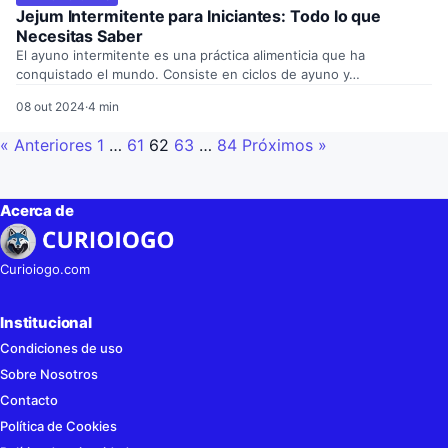
Jejum Intermitente para Iniciantes: Todo lo que
Necesitas Saber
El ayuno intermitente es una práctica alimenticia que ha
conquistado el mundo. Consiste en ciclos de ayuno y…
08 out 2024
·
4 min
« Anteriores
1
…
61
62
63
…
84
Próximos »
Acerca de
Curioiogo.com
Institucional
Condiciones de uso
Sobre Nosotros
Contacto
Política de Cookies