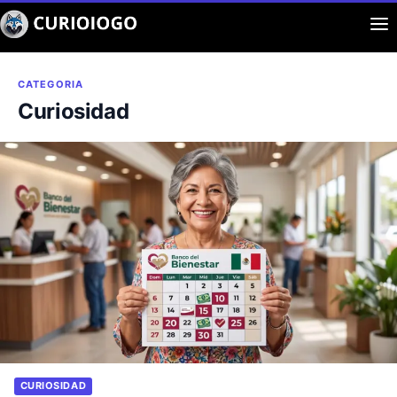
Buscar
Aplicaciones
CATEGORIA
Curiosidad
Curiosidad
Entretenimiento
CURIOSIDAD