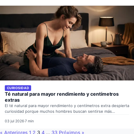
CURIOSIDAD
Té natural para mayor rendimiento y centímetros
extras
El té natural para mayor rendimiento y centímetros extra despierta
curiosidad porque muchos hombres buscan sentirse más
seguros…
03 jul 2026
·
7 min
« Anteriores
1
2
3
4
…
33
Próximos »