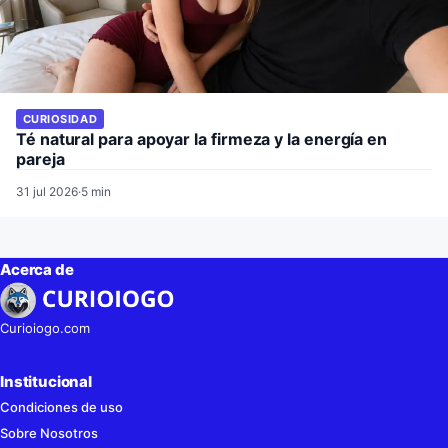
CURIOSIDAD
Té natural para apoyar la firmeza y la energía en
pareja
31 jul 2026
·
5 min
Acerca de
Curioiogo.com
Institucional
Condiciones de uso
Sobre Nosotros