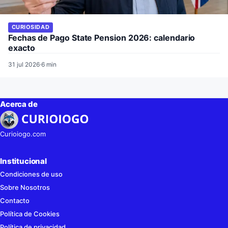
CURIOSIDAD
Fechas de Pago State Pension 2026: calendario
exacto
31 jul 2026
·
6 min
Acerca de
Curioiogo.com
Institucional
Condiciones de uso
Sobre Nosotros
Contacto
Política de Cookies
Política de privacidad