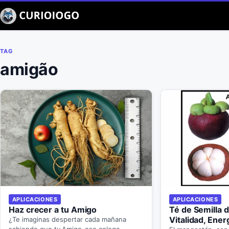
Buscar
TAG
amigão
APLICACIONES
APLICACIONES
Haz crecer a tu Amigo
Té de Semilla 
Vitalidad, Ener
¿Te imaginas despertar cada mañana
sabiendo que tu Amigo ese colega