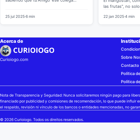
El mangostán, con
inseparable está en su mejor forma? Nada
las frutas", no so
de…
sabor dulce, sino
25 jul 2025
·
6 min
22 jan 2025
·
4 min
Acerca de
Instituc
Condicio
Sobre No
Curioiogo.com
Contacto
Política 
Política d
Nota de Transparencia y Seguridad: Nunca solicitaremos ningún pago para liber
financiado por publicidad y comisiones de recomendación, lo que puede influir 
el respaldo, revisión ni vínculo de los bancos o entidades mencionadas, no garan
© 2026 Curioiogo. Todos os direitos reservados.