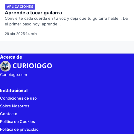
APLICACIONES
Aprende a tocar guitarra
Convierte cada cuerda en tu voz y deja que tu guitarra hable… Da
el primer paso hoy: aprende…
29 abr 2025
·
14 min
Acerca de
Curioiogo.com
Institucional
Condiciones de uso
Sobre Nosotros
Contacto
Política de Cookies
Política de privacidad