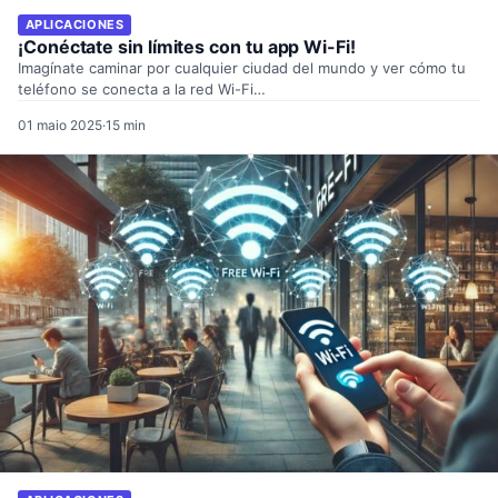
APLICACIONES
¡Conéctate sin límites con tu app Wi-Fi!
Imagínate caminar por cualquier ciudad del mundo y ver cómo tu
teléfono se conecta a la red Wi-Fi…
01 maio 2025
·
15 min