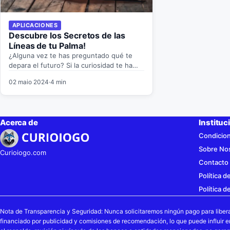
APLICACIONES
Descubre los Secretos de las
Líneas de tu Palma!
¿Alguna vez te has preguntado qué te
depara el futuro? Si la curiosidad te ha
picado, es hora…
02 maio 2024
·
4 min
Acerca de
Instituc
Condicio
Sobre No
Curioiogo.com
Contacto
Política 
Política d
Nota de Transparencia y Seguridad: Nunca solicitaremos ningún pago para liber
financiado por publicidad y comisiones de recomendación, lo que puede influir 