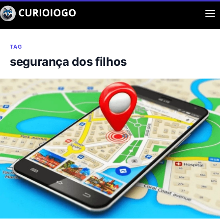
Buscar
Aplicaciones
TAG
segurança dos filhos
Curiosidad
Entretenimiento