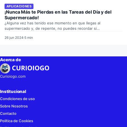
APLICACIONES
¡Nunca Más te Pierdas en las Tareas del Día y del
Supermercado!
¿Alguna vez has tenido ese momento en que llegas al
supermercado y, de repente, no puedes recordar si…
26 jun 2024
·
5 min
Acerca de
Curioiogo.com
Institucional
Condiciones de uso
Sobre Nosotros
Contacto
Política de Cookies