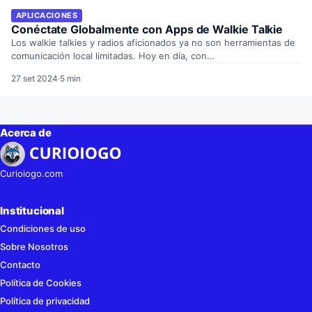
APLICACIONES
Conéctate Globalmente con Apps de Walkie Talkie
Los walkie talkies y radios aficionados ya no son herramientas de
comunicación local limitadas. Hoy en día, con…
27 set 2024
·
5 min
Acerca de
Curioiogo.com
Institucional
Condiciones de uso
Sobre Nosotros
Contacto
Política de Cookies
Política de privacidad