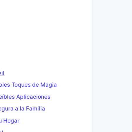
il
mples Toques de Magia
eíbles Aplicaciones
ura a la Familia
u Hogar