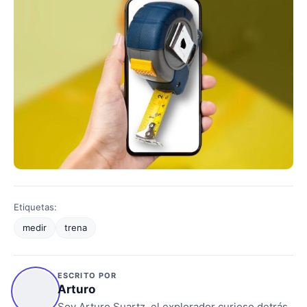
Etiquetas:
medir
trena
ESCRITO POR
Arturo
Soy Arturo Suartz, el explorador curioso detrás