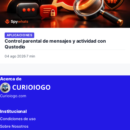
APLICACIONES
Control parental de mensajes y actividad con
Qustodio
04 ago 2026
·
7 min
Acerca de
Curioiogo.com
Institucional
Condiciones de uso
Sobre Nosotros