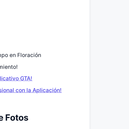
mpo en Floración
miento!
licativo GTA!
ional con la Aplicación!
e Fotos