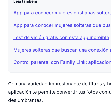
Leia também
App para conocer mujeres cristianas solter
App para conocer mujeres solteras que bus
Test de visión gratis con esta app increíble
Mujeres solteras que buscan una conexión
Control parental con Family Link: aplicacio
Con una variedad impresionante de filtros y h
aplicación te permite convertir tus fotos com
deslumbrantes.