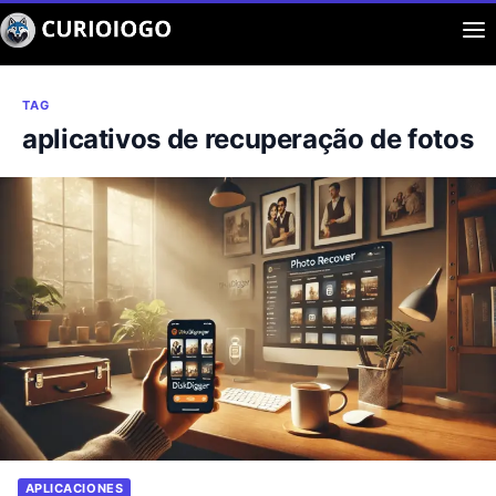
Buscar
Aplicaciones
TAG
aplicativos de recuperação de fotos
Curiosidad
Entretenimiento
APLICACIONES