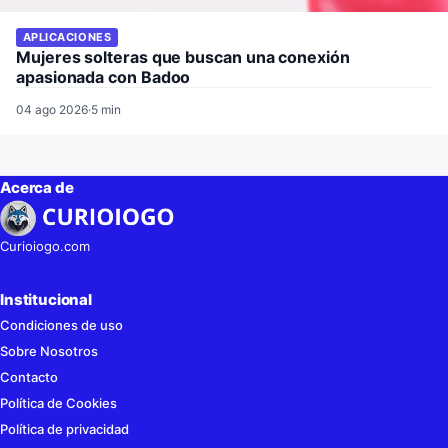
APLICACIONES
Mujeres solteras que buscan una conexión
apasionada con Badoo
04 ago 2026
·
5 min
Acerca de
Curioiogo.com
Institucional
Condiciones de uso
Sobre Nosotros
Contacto
Política de Cookies
Política de privacidad