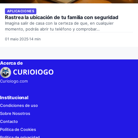
APLICACIONES
Rastrea la ubicación de tu familia con seguridad
Imagina salir de casa con la certeza de que, en cualquier
momento, podrás abrir tu teléfono y comprobar…
01 maio 2025
·
14 min
Acerca de
Curioiogo.com
Institucional
Condiciones de uso
Sobre Nosotros
Contacto
Política de Cookies
Política de privacidad