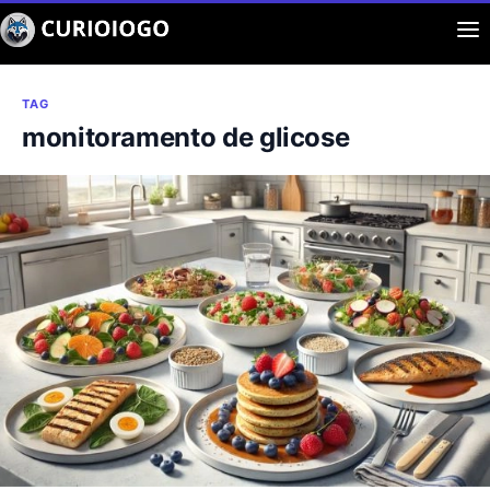
Buscar
Aplicaciones
TAG
monitoramento de glicose
Curiosidad
Entretenimiento