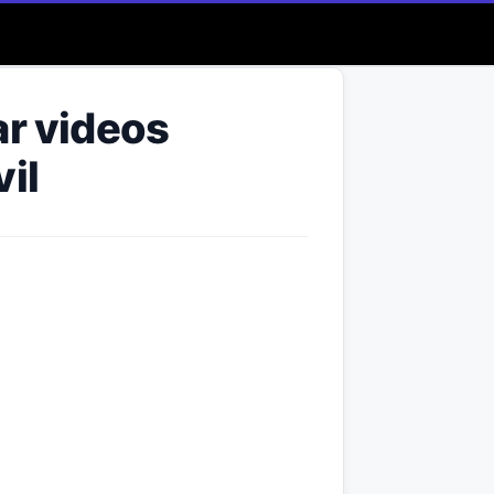
ar videos
il