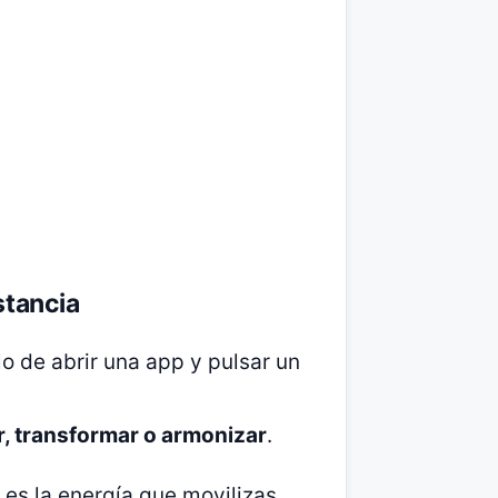
stancia
lo de abrir una app y pulsar un
, transformar o armonizar
.
 es la energía que movilizas.