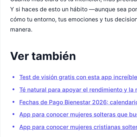
Y si haces de esto un hábito —aunque sea por
cómo tu entorno, tus emociones y tus decision
manera.
Ver también
Test de visión gratis con esta app increíbl
Té natural para apoyar el rendimiento y la 
Fechas de Pago Bienestar 2026: calendari
App para conocer mujeres solteras que bu
App para conocer mujeres cristianas solte