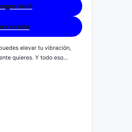
 pagar nada
hora mismo
puedes elevar tu vibración,
mente quieres. Y todo eso…