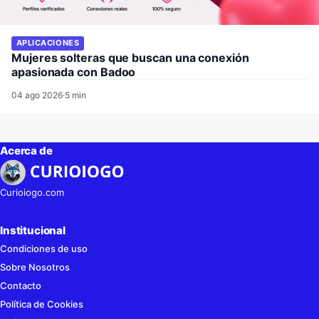
APLICACIONES
Mujeres solteras que buscan una conexión
apasionada con Badoo
04 ago 2026
·
5 min
Acerca de
Curioiogo.com
Institucional
Condiciones de uso
Sobre Nosotros
Contacto
Política de Cookies